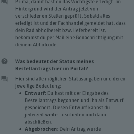
question_answer
Prima, damit hast du das Wichtigste erledigt. Im
Hintergrund wird der Antrag jetzt von
verschiedenen Stellen geprüft. Sobald alles
erledigt ist und der Fachhandel gemeldet hat, dass
dein Rad abholbereit bzw. lieferbereit ist,
bekommst du per Mail eine Benachrichtigung mit
deinem Abholcode.
help
Was bedeutet der Status meines
Bestellantrags hier im
Portal?
question_answer
Hier sind alle möglichen Statusangaben und deren
jeweilige Bedeutung:
Entwurf
: Du hast mit der Eingabe des
Bestellantrags begonnen und ihn als Entwurf
gespeichert. Diesen Entwurf kannst du
jederzeit weiter bearbeiten und dann
abschließen.
Abgebrochen
: Dein Antrag wurde