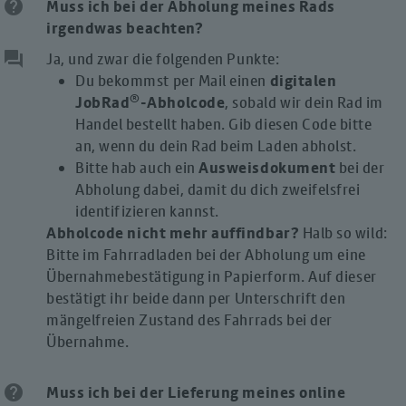
help
Muss ich bei der Abholung meines Rads
irgendwas
beachten?
question_answer
Ja, und zwar die folgenden Punkte:
Du bekommst per Mail einen
digitalen
®
JobRad
-Abholcode
, sobald wir dein Rad im
Handel bestellt haben. Gib diesen Code bitte
an, wenn du dein Rad beim Laden abholst.
Bitte hab auch ein
Ausweisdokument
bei der
Abholung dabei, damit du dich zweifelsfrei
identifizieren kannst.
Abholcode nicht mehr auffindbar?
Halb so wild:
Bitte im Fahrradladen bei der Abholung um eine
Übernahmebestätigung in Papierform. Auf dieser
bestätigt ihr beide dann per Unterschrift den
mängelfreien Zustand des Fahrrads bei der
Übernahme.
help
Muss ich bei der Lieferung meines online