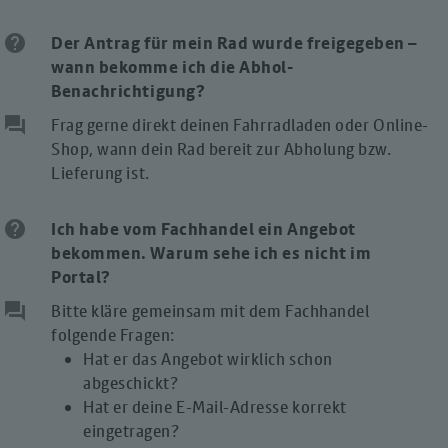
help
Der Antrag für mein Rad wurde freigegeben –
wann bekomme ich die Abhol-
Benachrichtigung?
question_answer
Frag gerne direkt deinen Fahrradladen oder Online-
Shop, wann dein Rad bereit zur Abholung bzw.
Lieferung ist.
help
Ich habe vom Fachhandel ein Angebot
bekommen. Warum sehe ich es nicht im
Portal?
question_answer
Bitte kläre gemeinsam mit dem Fachhandel
folgende Fragen:
Hat er das Angebot wirklich schon
abgeschickt?
Hat er deine E-Mail-Adresse korrekt
eingetragen?