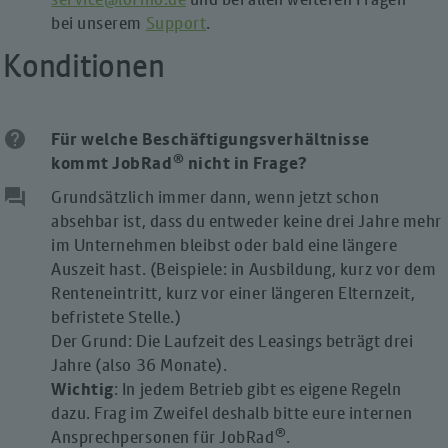
bei unserem
Support
.
Konditionen
help
Für welche Beschäftigungsverhältnisse
®
kommt JobRad
nicht in Frage?
question_answer
Grundsätzlich immer dann, wenn jetzt schon
absehbar ist, dass du entweder keine drei Jahre mehr
im Unternehmen bleibst oder bald eine längere
Auszeit hast. (Beispiele: in Ausbildung, kurz vor dem
Renteneintritt, kurz vor einer längeren Elternzeit,
befristete Stelle.)
Der Grund: Die Laufzeit des Leasings beträgt drei
Jahre (also 36 Monate).
Wichtig
: In jedem Betrieb gibt es eigene Regeln
dazu. Frag im Zweifel deshalb bitte eure internen
®
Ansprechpersonen für JobRad
.