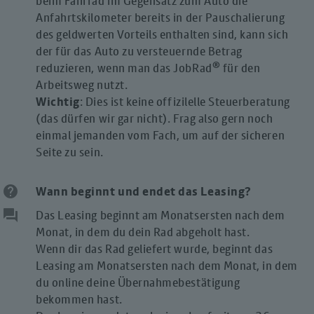
beim Fahrrad im Gegensatz zum Auto die
Anfahrtskilometer bereits in der Pauschalierung
des geldwerten Vorteils enthalten sind, kann sich
der für das Auto zu versteuernde Betrag
®
reduzieren, wenn man das JobRad
für den
Arbeitsweg nutzt.
Wichtig
: Dies ist keine offizilelle Steuerberatung
(das dürfen wir gar nicht). Frag also gern noch
einmal jemanden vom Fach, um auf der sicheren
Seite zu sein.
help
Wann beginnt und endet das Leasing?
question_answer
Das Leasing beginnt am Monatsersten nach dem
Monat, in dem du dein Rad abgeholt hast.
Wenn dir das Rad geliefert wurde, beginnt das
Leasing am Monatsersten nach dem Monat, in dem
du online deine Übernahmebestätigung
bekommen hast.