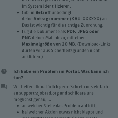
im System identifizieren.
Gib im
Betreff
unbedingt
deine
Antragsnummer
(
KAU-
XXXXXX) an.
Das ist wichtig für die richtige Zuordnung.
Füg die Dokumente als
PDF, JPEG oder
PNG
deiner Mail hinzu, mit einer
Maximalgröße von 20 MB
. (Download-Links
dürfen wir aus Sicherheitsgründen nicht
anklicken.)
help
Ich habe ein Problem im Portal. Was kann ich
tun?
question_answer
Wir helfen dir natürlich gern: Schreib uns einfach
an support@jobrad.org und schildere uns
möglichst genau, ...
an welcher Stelle das Problem auftritt,
bei welcher Aktion etwas nicht klappt und