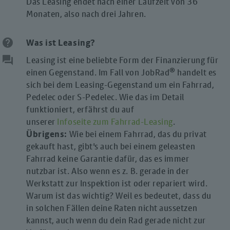
Das Leasing endet nach einer Laufzeit von 36
Monaten, also nach drei Jahren.
help
Was ist Leasing?
question_answer
Leasing ist eine beliebte Form der Finanzierung für
®
einen Gegenstand. Im Fall von JobRad
handelt es
sich bei dem Leasing-Gegenstand um ein Fahrrad,
Pedelec oder S‑Pedelec. Wie das im Detail
funktioniert, erfährst du auf
unserer
Infoseite zum Fahrrad-Leasing
.
Übrigens:
Wie bei einem Fahrrad, das du privat
gekauft hast, gibt's auch bei einem geleasten
Fahrrad keine Garantie dafür, das es immer
nutzbar ist. Also wenn es z. B. gerade in der
Werkstatt zur Inspektion ist oder repariert wird.
Warum ist das wichtig? Weil es bedeutet, dass du
in solchen Fällen deine Raten nicht aussetzen
kannst, auch wenn du dein Rad gerade nicht zur