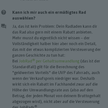
help
Kann ich mir auch ein ermäßigtes Rad
auswählen
?
question_answer
Ja, das ist kein Problem: Dein Radladen kann dir
das Rad also gern mit einem Rabatt anbieten.
Mehr musst du eigentlich nicht wissen – der
Vollständigkeit halber hier aber noch ein Detail,
das mit der etwas komplizierten Versteuerung der
ganzen Geschichte zu tun hat:
®
Bei
JobRad
per Gehaltsumwandlung
(das ist der
Standardfall) gilt für die Berechnung des
"geldwerten Vorteils" die UVP des Fahrrads, auch
wenn der Verkaufspreis niedriger war. Deshalb
wirkt sich ein Rabatt im Fachhandel zwar auf die
Höhe der Umwandlungsrate aus (also auf den
Betrag, der jeden Monat von deinem Bruttogehalt
abgezogen wird), nicht aber auf die Versteuerung
®
des JobRads
.