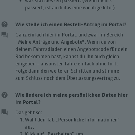
was stattdessen passiert. (Wenn nichts
passiert, ist auch das eine wichtige Info.)
help
Wie stelle ich einen Bestell-Antrag im Portal?
question_answer
Ganz einfach hier im Portal, und zwar im Bereich
"Meine Anträge und Angebote". Wenn du von
deinem Fahrradladen einen Angebotscode für dein
Rad bekommen hast, kannst du ihn auch gleich
eingeben – ansonsten fahre einfach ohne fort.
Folge dann den weiteren Schritten und stimme
zum Schluss noch dem Überlassungsvertrag zu.
help
Wie ändere ich meine persönlichen Daten hier
im Portal?
question_answer
Das geht so:
Wähl den Tab „Persönliche Informationen“
aus.
Klick auf „Bearbeiten“, um