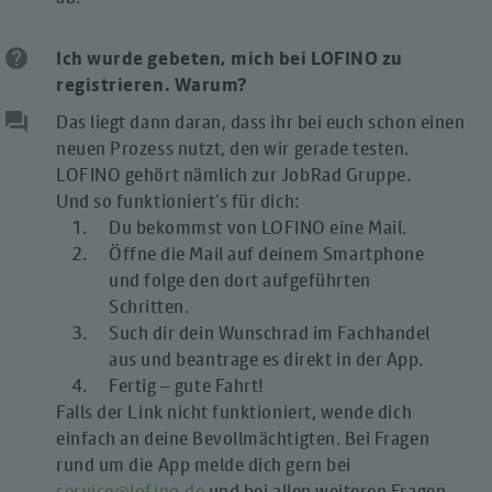
help
Ich wurde gebeten, mich bei LOFINO zu
registrieren. Warum?
question_answer
Das liegt dann daran, dass ihr bei euch schon einen
neuen Prozess nutzt, den wir gerade testen.
LOFINO gehört nämlich zur JobRad Gruppe.
Und so funktioniert’s für dich:
Du bekommst von LOFINO eine Mail.
Öffne die Mail auf deinem Smartphone
und folge den dort aufgeführten
Schritten.
Such dir dein Wunschrad im Fachhandel
aus und beantrage es direkt in der App.
Fertig – gute Fahrt!
Falls der Link nicht funktioniert, wende dich
einfach an deine Bevollmächtigten. Bei Fragen
rund um die App melde dich gern bei
service@lofino.de
und bei allen weiteren Fragen