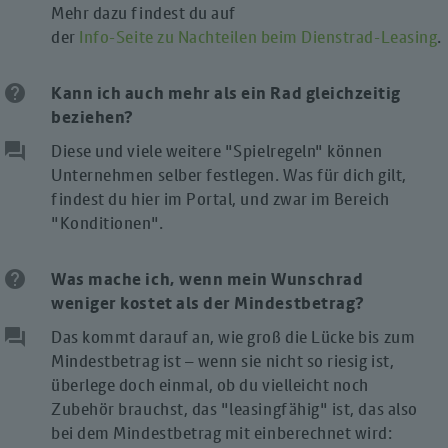
Mehr dazu findest du auf
der
Info-Seite zu Nachteilen beim Dienstrad-Leasing
.
help
Kann ich auch mehr als ein Rad
gleichzeitig
beziehen?
question_answer
Diese und viele weitere "Spielregeln" können
Unternehmen selber festlegen. Was für dich gilt,
findest du hier im Portal, und zwar im Bereich
"Konditionen".
help
Was mache ich, wenn mein Wunschrad
weniger kostet als der Mindestbetrag?
question_answer
Das kommt darauf an, wie groß die Lücke bis zum
Mindestbetrag ist – wenn sie nicht so riesig ist,
überlege doch einmal, ob du vielleicht noch
Zubehör brauchst, das "leasingfähig" ist, das also
bei dem Mindestbetrag mit einberechnet wird: