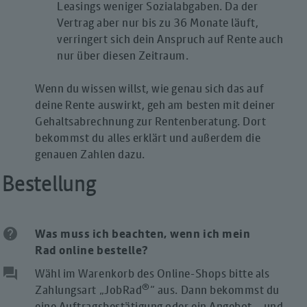
Leasings weniger Sozialabgaben. Da der
Vertrag aber nur bis zu 36 Monate läuft,
verringert sich dein Anspruch auf Rente auch
nur über diesen Zeitraum.
Wenn du wissen willst, wie genau sich das auf
deine Rente auswirkt, geh am besten mit deiner
Gehaltsabrechnung zur Rentenberatung. Dort
bekommst du alles erklärt und außerdem die
genauen Zahlen dazu.
Bestellung
help
Was muss ich beachten, wenn ich mein
Rad online bestelle?
question_answer
Wähl im Warenkorb des Online-Shops bitte als
®
Zahlungsart „JobRad
“ aus. Dann bekommst du
eine Auftragsbestätigung oder ein Angebot – und