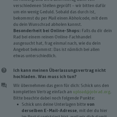
verschiedenen Stellen geprüft – wir bitten dafür
um ein wenig Geduld. Sobald das durch ist,
bekommst du per Mail einen Abholcode, mit dem
du dein Wunschrad abholen kannst.
Besonderheit bei Online-Shops:
Falls du dir dein
Rad bei einem reinen Online-Fachhandel
ausgesucht hat, frag einmal nach, wie du dein
Angebot bekommst: Das ist nämlich bei allen
etwas unterschiedlich.
help
Ich kann meinen Überlassungsvertrag nicht
hochladen. Was muss ich tun?
question_answer
Wir übernehmen das gern für dich: Schick uns den
kompletten Vertrag einfach an
upload@jobrad.org
.
Bitte beachte dabei noch folgende Punkte:
Schick uns deine Unterlagen bitte
von
derselben E-Mail-Adresse
, mit der du hier
im Portal registriert bist, weil wir dich damit